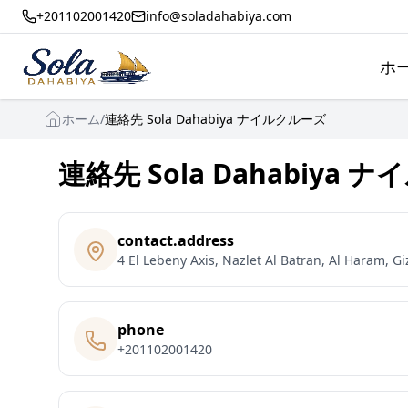
+201102001420
info@soladahabiya.com
ホ
ホーム
/
連絡先 Sola Dahabiya ナイルクルーズ
連絡先 Sola Dahabiya
contact.address
4 El Lebeny Axis, Nazlet Al Batran, Al Haram, Gi
phone
+201102001420