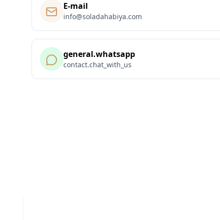
E-mail
info@soladahabiya.com
general.whatsapp
contact.chat_with_us