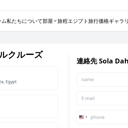
ーム
私たちについて
部屋
旅程
エジプト旅行
価格
ギャラ
 ナイルクルーズ
連絡先 Sola D
za, Egypt
United
States