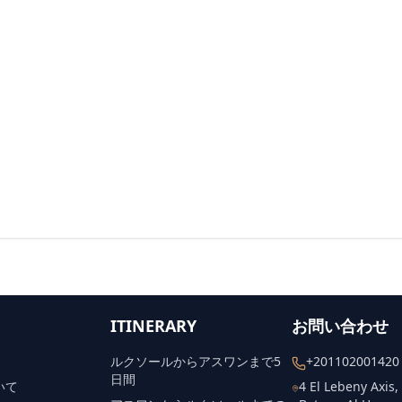
ITINERARY
お問い合わせ
ルクソールからアスワンまで5
+201102001420
日間
いて
4 El Lebeny Axis,