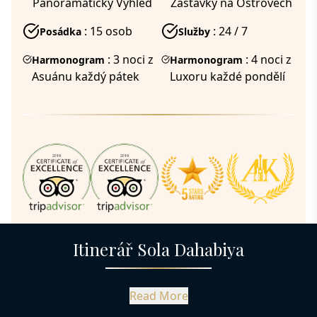
Panoramatický Výhled
Zastávky na Ostrovech
: 15 osob
: 24 / 7
Posádka
Služby
: 3 noci z
: 4 noci z
Harmonogram
Harmonogram
Asuánu každý pátek
Luxoru každé pondělí
Itinerář Sola Dahabiya
Read More