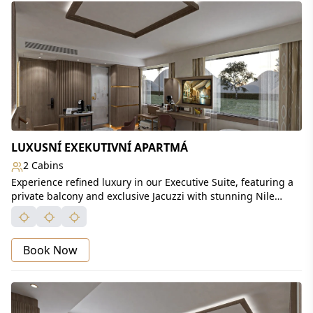
LUXUSNÍ EXEKUTIVNÍ APARTMÁ
2 Cabins
Experience refined luxury in our Executive Suite, featuring a
private balcony and exclusive Jacuzzi with stunning Nile
views. Enjoy a 180 cm king-size bed, Smart TV with internet
access, and a fully stocked minibar for the perfect blend of
comfort and elegance.
Book Now