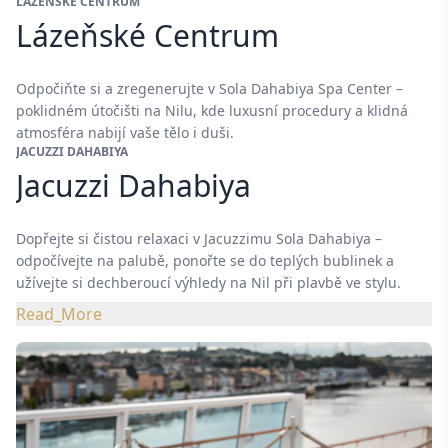
LÁZEŇSKÉ CENTRUM
Lázeňské Centrum
Odpočiňte si a zregenerujte v Sola Dahabiya Spa Center –
poklidném útočišti na Nilu, kde luxusní procedury a klidná
atmosféra nabijí vaše tělo i duši.
JACUZZI DAHABIYA
Jacuzzi Dahabiya
Dopřejte si čistou relaxaci v Jacuzzimu Sola Dahabiya –
odpočívejte na palubě, ponořte se do teplých bublinek a
užívejte si dechberoucí výhledy na Nil při plavbě ve stylu.
Read_More