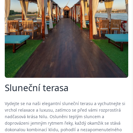
Sluneční terasa
Vydejte se na naši elegantní sluneční terasu a vychutnejte si
vrchol relaxace a luxusu, zatímco se před vámi rozprostírá
nadčasová krása Nilu. Osluněni teplým sluncem a
doprovázeni jemným rytmem řeky, každý okamžik se stává
dokonalou kombinací klidu, pohodlí a nezapomenutelného