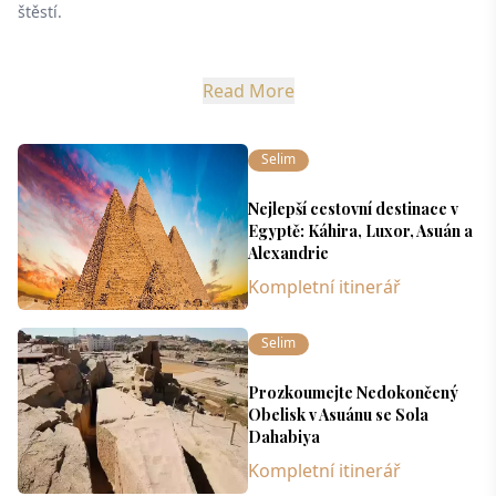
štěstí.
Read More
Selim
Nejlepší cestovní destinace v
Egyptě: Káhira, Luxor, Asuán a
Alexandrie
Kompletní itinerář
Selim
Prozkoumejte Nedokončený
Obelisk v Asuánu se Sola
Dahabiya
Kompletní itinerář