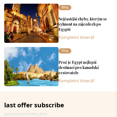
Blog
Nejčastější chyby, kterým se
vyhnout na zájezdech po
Egyptě
Kompletní itinerář
Blog
Proč je Egypt nejlepší
destinací pro kanadské
cestovatele
Kompletní itinerář
last offer subscribe
general.newsletter_desc