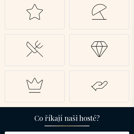
Co říkají naši hosté?