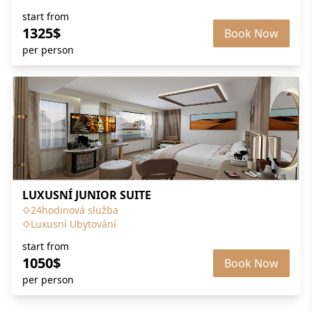
start from
1325$
Book Now
per person
LUXUSNÍ JUNIOR SUITE
24hodinová služba
Luxusní Ubytování
start from
1050$
Book Now
per person