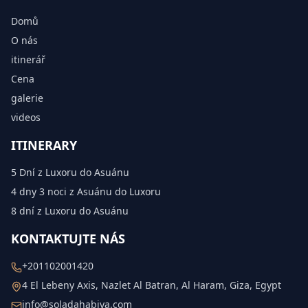
Domů
O nás
itinerář
Cena
galerie
videos
ITINERARY
5 Dní z Luxoru do Asuánu
4 dny 3 noci z Asuánu do Luxoru
8 dní z Luxoru do Asuánu
KONTAKTUJTE NÁS
+201102001420
4 El Lebeny Axis, Nazlet Al Batran, Al Haram, Giza, Egypt
info@soladahabiya.com