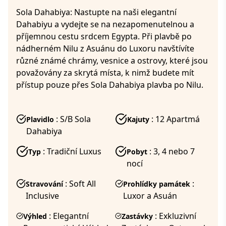
Sola Dahabiya: Nastupte na naši elegantní
Dahabiyu a vydejte se na nezapomenutelnou a
příjemnou cestu srdcem Egypta. Při plavbě po
nádherném Nilu z Asuánu do Luxoru navštívíte
různé známé chrámy, vesnice a ostrovy, které jsou
považovány za skrytá místa, k nimž budete mít
přístup pouze přes Sola Dahabiya plavba po Nilu.
: S/B Sola
: 12 Apartmá
Plavidlo
Kajuty
Dahabiya
: Tradiční Luxus
: 3, 4 nebo 7
Typ
Pobyt
nocí
: Soft All
:
Stravování
Prohlídky památek
Inclusive
Luxor a Asuán
: Elegantní
: Exkluzivní
Výhled
Zastávky