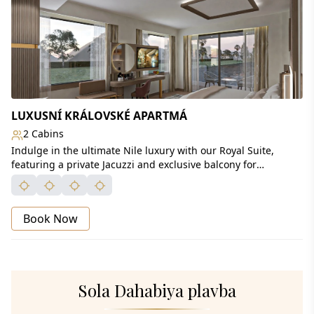
LUXUSNÍ KRÁLOVSKÉ APARTMÁ
2 Cabins
Indulge in the ultimate Nile luxury with our Royal Suite,
featuring a private Jacuzzi and exclusive balcony for
breathtaking panoramic views. Relax in a 180 cm king-size
bed and enjoy modern comforts including a Smart TV with
internet access and a fully stocked minibar—designed for an
Book Now
unforgettable luxury cruise experience.
Sola Dahabiya plavba