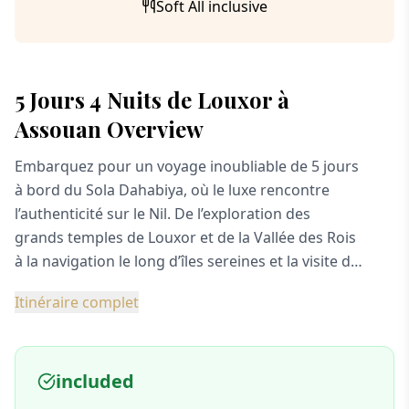
Soft All inclusive
5 Jours 4 Nuits de Louxor à
Assouan Overview
Embarquez pour un voyage inoubliable de 5 jours
à bord du Sola Dahabiya, où le luxe rencontre
l’authenticité sur le Nil. De l’exploration des
grands temples de Louxor et de la Vallée des Rois
à la navigation le long d’îles sereines et la visite de
sites emblématiques tels qu’Edfou, Kom Ombo et
Itinéraire complet
Philae, chaque jour mêle histoire, culture et
détente. Avec de charmantes escales sur les îles,
des fêtes à bord et même la possibilité de nager
included
dans le Nil, cette croisière offre un mélange
parfait de découverte et de loisirs avant de se