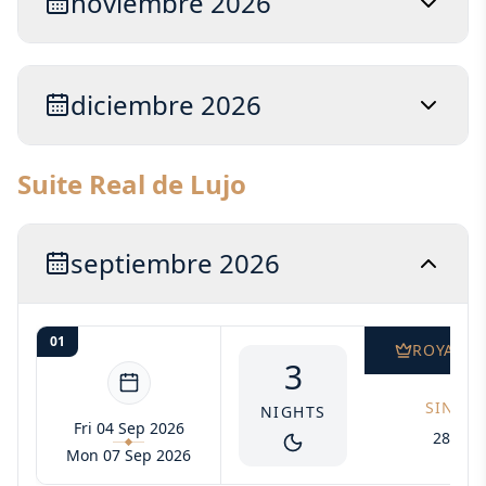
noviembre 2026
diciembre 2026
Suite Real de Lujo
septiembre 2026
01
ROYAL S
3
SINGLE
NIGHTS
Fri 04 Sep 2026
2805$
Mon 07 Sep 2026