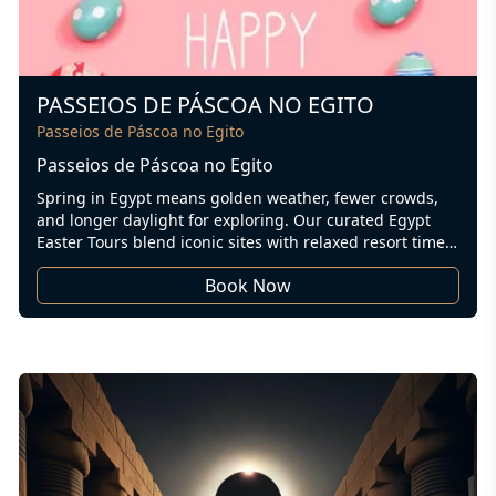
PASSEIOS DE PÁSCOA NO EGITO
Passeios de Páscoa no Egito
Passeios de Páscoa no Egito
Spring in Egypt means golden weather, fewer crowds,
and longer daylight for exploring. Our curated Egypt
Easter Tours blend iconic sites with relaxed resort time
and Nile cruising—perfect for couples, families, and
Book Now
small groups looking for a memorable Egypt Easter
Break. Whether you want a culture-rich city break, a chill
Red Sea escape, or a boutique Easter Nile Cruise, we’ll
tailor every detail around your dates and pace.