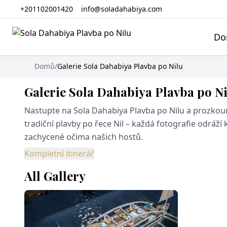
+201102001420
info@soladahabiya.com
Do
Domů
/
Galerie Sola Dahabiya Plavba po Nilu
Galerie Sola Dahabiya Plavba po N
Nastupte na Sola Dahabiya Plavba po Nilu a prozkou
tradiční plavby po řece Nil – každá fotografie odráž
zachycené očima našich hostů.
Kompletní itinerář
All Gallery