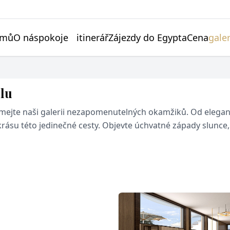
mů
O nás
pokoje
itinerář
Zájezdy do Egypta
Cena
galer
ilu
mejte naši galerii nezapomenutelných okamžiků. Od eleganc
í krásu této jedinečné cesty. Objevte úchvatné západy slun