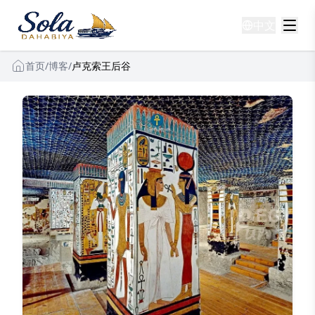
中文
首页
/
博客
/
卢克索王后谷