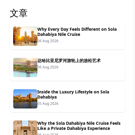
文章
Why Every Day Feels Different on Sola
Dahabiya Nile Cruise
06 Aug 2026
达哈比亚尼罗河游轮上的放松艺术
06 Aug 2026
Inside the Luxury Lifestyle on Sola
Dahabiya
05 Aug 2026
Why the Sola Dahabiya Nile Cruise Feels
Like a Private Dahabiya Experience
05 Aug 2026